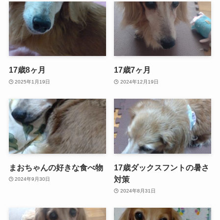
17歳8ヶ月
17歳7ヶ月
2025年1月19日
2024年12月19日
まおちゃんの好きな食べ物
17歳ダックスフントの暑さ
対策
2024年9月30日
2024年8月31日