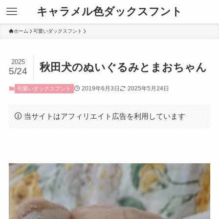
キャラメル色ダックスフント
ホーム
可愛いダックスフント
2025
秋田犬のぬいぐるみとまおちゃん
5/24
2019年6月3日
2025年5月24日
可愛いダックスフント
当サイトはアフィリエイト広告を利用しています