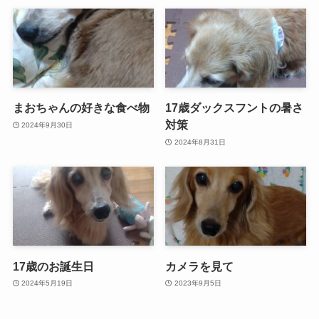
まおちゃんの好きな食べ物
17歳ダックスフントの暑さ
対策
2024年9月30日
2024年8月31日
17歳のお誕生日
カメラを見て
2024年5月19日
2023年9月5日