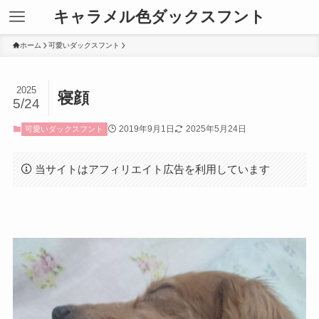
キャラメル色ダックスフント
ホーム
可愛いダックスフント
2025
寝顔
5/24
2019年9月1日
2025年5月24日
可愛いダックスフント
当サイトはアフィリエイト広告を利用しています